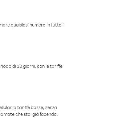
mare qualsiasi numero in tutto il
iodo di 30 giorni, con le tariffe
ellulari a tariffe basse, senza
hiamate che stai già facendo.