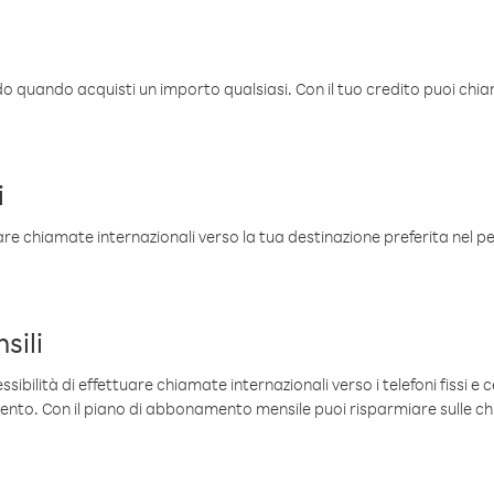
ldo quando acquisti un importo qualsiasi. Con il tuo credito puoi chia
i
are chiamate internazionali verso la tua destinazione preferita nel per
sili
sibilità di effettuare chiamate internazionali verso i telefoni fissi e c
mento. Con il piano di abbonamento mensile puoi risparmiare sulle c