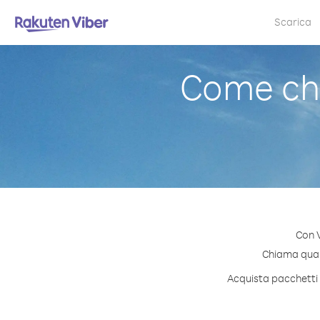
Scarica
Come ch
Con V
Chiama quals
Acquista pacchetti 