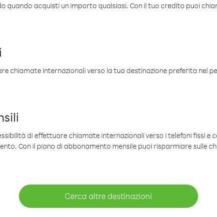
ldo quando acquisti un importo qualsiasi. Con il tuo credito puoi chia
i
are chiamate internazionali verso la tua destinazione preferita nel per
sili
sibilità di effettuare chiamate internazionali verso i telefoni fissi e c
mento. Con il piano di abbonamento mensile puoi risparmiare sulle c
Cerca altre destinazioni