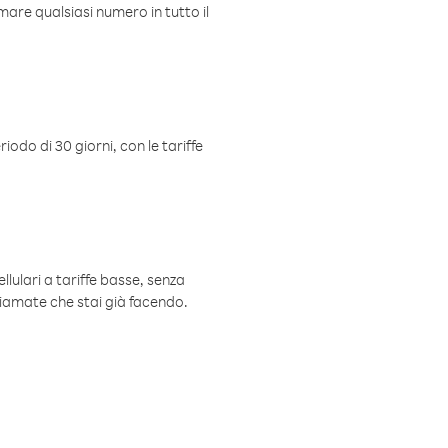
mare qualsiasi numero in tutto il
iodo di 30 giorni, con le tariffe
ellulari a tariffe basse, senza
hiamate che stai già facendo.