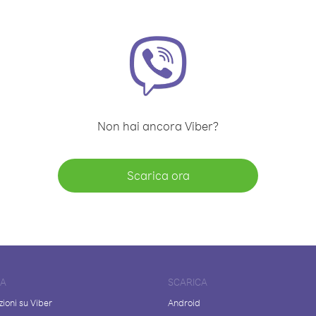
Non hai ancora Viber?
Scarica ora
DA
SCARICA
ioni su Viber
Android