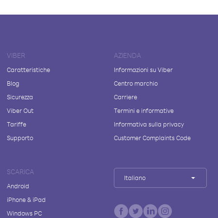
VIBER
AZIENDA
Caratteristiche
Informazioni su Viber
Blog
Centro marchio
Sicurezza
Carriere
Viber Out
Termini e informative
Tariffe
Informativa sulla privacy
Supporto
Customer Complaints Code
SCARICA
Italiano
Android
iPhone & iPad
Windows PC