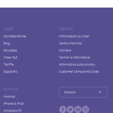
VIBER
AZIENDA
Caratteristiche
Informazioni su Viber
Blog
Centro marchio
Sicurezza
Carriere
Viber Out
Termini e informative
Tariffe
Informativa sulla privacy
Supporto
Customer Complaints Code
SCARICA
Italiano
Android
iPhone & iPad
Windows PC