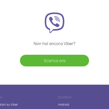
Non hai ancora Viber?
Scarica ora
DA
SCARICA
ioni su Viber
Android