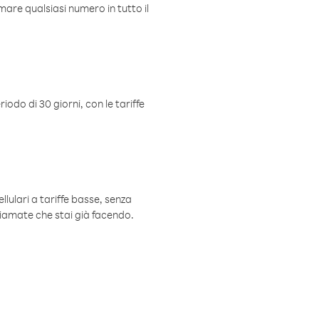
mare qualsiasi numero in tutto il
iodo di 30 giorni, con le tariffe
ellulari a tariffe basse, senza
hiamate che stai già facendo.