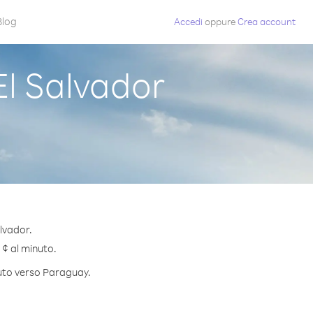
Blog
Accedi
oppure
Crea account
l Salvador
lvador.
 ¢ al minuto.
nuto verso Paraguay.