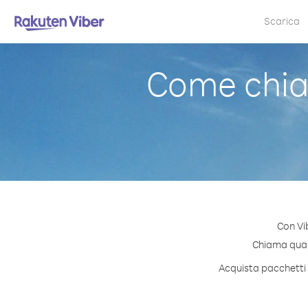
Scarica
Come chia
Con Vi
Chiama quals
Acquista pacchetti 