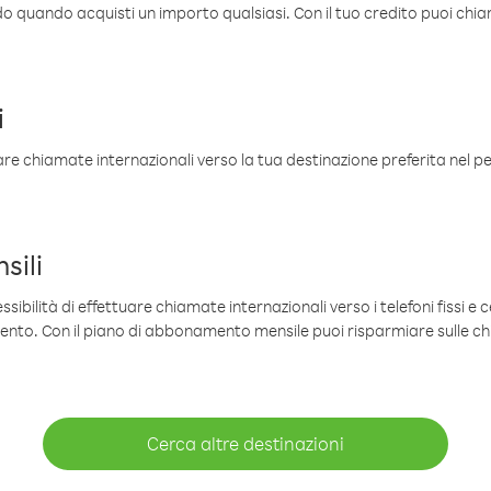
ldo quando acquisti un importo qualsiasi. Con il tuo credito puoi chia
i
are chiamate internazionali verso la tua destinazione preferita nel per
sili
sibilità di effettuare chiamate internazionali verso i telefoni fissi e c
mento. Con il piano di abbonamento mensile puoi risparmiare sulle c
Cerca altre destinazioni