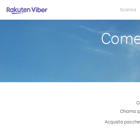
Scarica
Come 
C
Chiama qua
Acquista pacchett