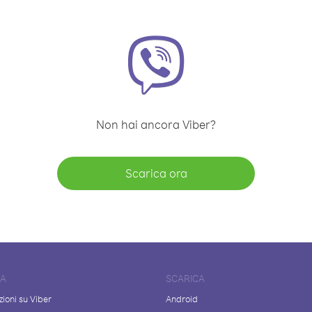
Non hai ancora Viber?
Scarica ora
DA
SCARICA
ioni su Viber
Android