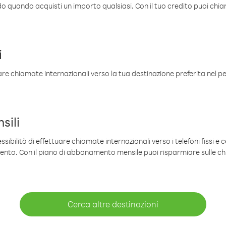
ldo quando acquisti un importo qualsiasi. Con il tuo credito puoi chia
i
are chiamate internazionali verso la tua destinazione preferita nel per
sili
sibilità di effettuare chiamate internazionali verso i telefoni fissi e c
mento. Con il piano di abbonamento mensile puoi risparmiare sulle c
Cerca altre destinazioni