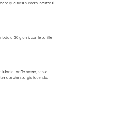
mare qualsiasi numero in tutto il
iodo di 30 giorni, con le tariffe
ellulari a tariffe basse, senza
hiamate che stai già facendo.