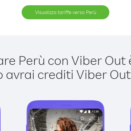
Visualizza tariffe verso Perù
e Perù con Viber Out è
avrai crediti Viber Out,