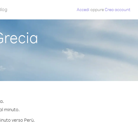
Blog
Accedi
oppure
Crea account
Grecia
a.
 al minuto.
minuto verso Perù.