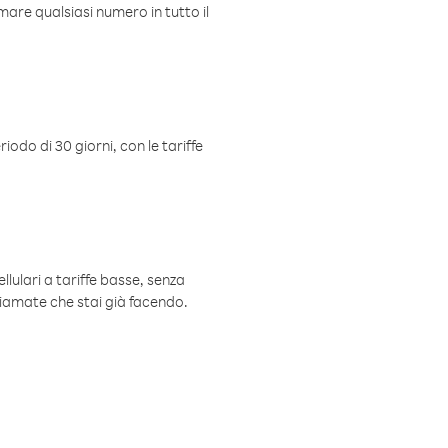
mare qualsiasi numero in tutto il
iodo di 30 giorni, con le tariffe
ellulari a tariffe basse, senza
hiamate che stai già facendo.