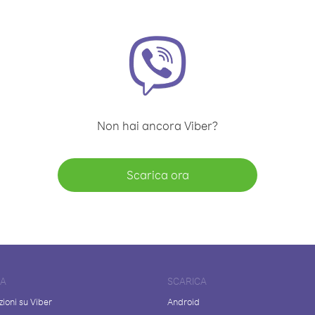
Non hai ancora Viber?
Scarica ora
DA
SCARICA
ioni su Viber
Android