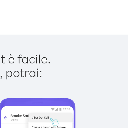
 è facile.
 potrai: