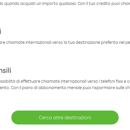
ldo quando acquisti un importo qualsiasi. Con il tuo credito puoi chia
i
are chiamate internazionali verso la tua destinazione preferita nel per
sili
sibilità di effettuare chiamate internazionali verso i telefoni fissi e c
mento. Con il piano di abbonamento mensile puoi risparmiare sulle c
Cerca altre destinazioni