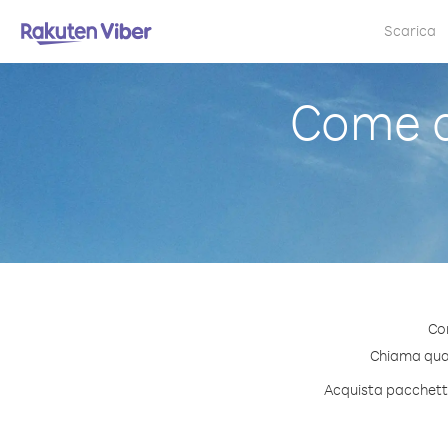
Scarica
Come c
Con
Chiama quals
Acquista pacchetti 