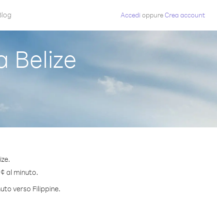
Blog
Accedi
oppure
Crea account
 Belize
ize.
 ¢ al minuto.
uto verso Filippine.