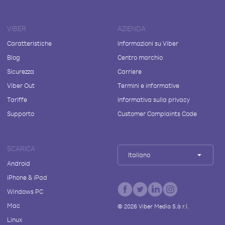
VIBER
AZIENDA
Caratteristiche
Informazioni su Viber
Blog
Centro marchio
Sicurezza
Carriere
Viber Out
Termini e informative
Tariffe
Informativa sulla privacy
Supporto
Customer Complaints Code
SCARICA
Italiano
Android
iPhone & iPad
Windows PC
Mac
©
2026
Viber Media S.à r.l.
Linux