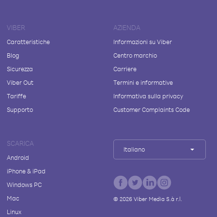
VIBER
AZIENDA
Caratteristiche
Informazioni su Viber
Blog
Centro marchio
Sicurezza
Carriere
Viber Out
Termini e informative
Tariffe
Informativa sulla privacy
Supporto
Customer Complaints Code
SCARICA
Italiano
Android
iPhone & iPad
Windows PC
Mac
©
2026
Viber Media S.à r.l.
Linux