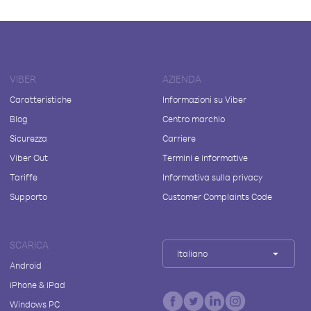
VIBER
AZIENDA
Caratteristiche
Informazioni su Viber
Blog
Centro marchio
Sicurezza
Carriere
Viber Out
Termini e informative
Tariffe
Informativa sulla privacy
Supporto
Customer Complaints Code
SCARICA
Italiano
Android
iPhone & iPad
Windows PC