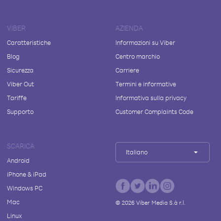
VIBER
AZIENDA
Caratteristiche
Informazioni su Viber
Blog
Centro marchio
Sicurezza
Carriere
Viber Out
Termini e informative
Tariffe
Informativa sulla privacy
Supporto
Customer Complaints Code
SCARICA
Italiano
Android
iPhone & iPad
Windows PC
Mac
©
2026
Viber Media S.à r.l.
Linux