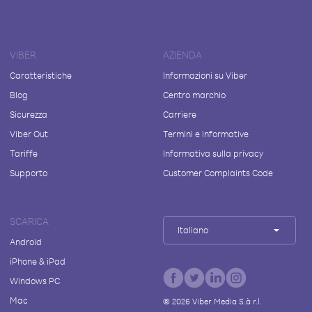
VIBER
AZIENDA
Caratteristiche
Informazioni su Viber
Blog
Centro marchio
Sicurezza
Carriere
Viber Out
Termini e informative
Tariffe
Informativa sulla privacy
Supporto
Customer Complaints Code
SCARICA
Italiano
Android
iPhone & iPad
Windows PC
Mac
©
2026
Viber Media S.à r.l.