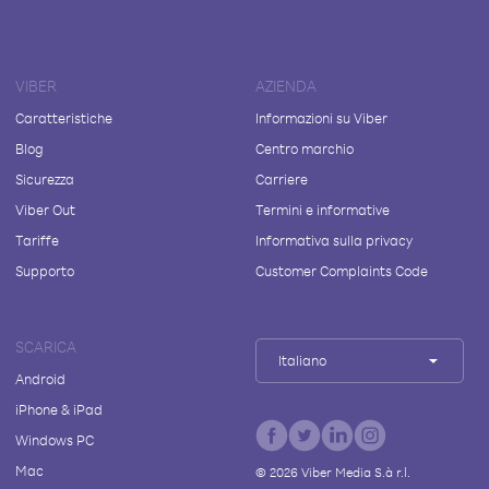
VIBER
AZIENDA
Caratteristiche
Informazioni su Viber
Blog
Centro marchio
Sicurezza
Carriere
Viber Out
Termini e informative
Tariffe
Informativa sulla privacy
Supporto
Customer Complaints Code
SCARICA
Italiano
Android
iPhone & iPad
Windows PC
Mac
©
2026
Viber Media S.à r.l.