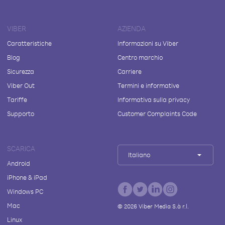
VIBER
AZIENDA
Caratteristiche
Informazioni su Viber
Blog
Centro marchio
Sicurezza
Carriere
Viber Out
Termini e informative
Tariffe
Informativa sulla privacy
Supporto
Customer Complaints Code
SCARICA
Italiano
Android
iPhone & iPad
Windows PC
Mac
©
2026
Viber Media S.à r.l.
Linux