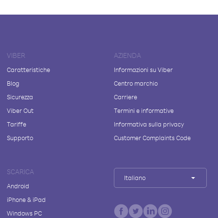
VIBER
AZIENDA
Caratteristiche
Informazioni su Viber
Blog
Centro marchio
Sicurezza
Carriere
Viber Out
Termini e informative
Tariffe
Informativa sulla privacy
Supporto
Customer Complaints Code
SCARICA
Italiano
Android
iPhone & iPad
Windows PC