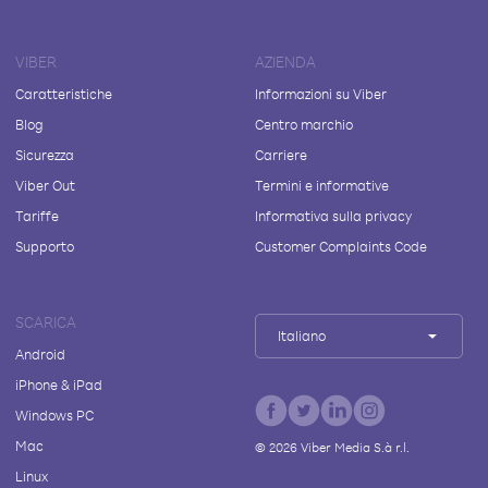
VIBER
AZIENDA
Caratteristiche
Informazioni su Viber
Blog
Centro marchio
Sicurezza
Carriere
Viber Out
Termini e informative
Tariffe
Informativa sulla privacy
Supporto
Customer Complaints Code
SCARICA
Italiano
Android
iPhone & iPad
Windows PC
Mac
©
2026
Viber Media S.à r.l.
Linux