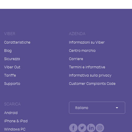
VIBER
AZIENDA
Caratteristiche
Informazioni su Viber
Blog
Centro marchio
Sicurezza
Carriere
Viber Out
Termini e informative
Tariffe
Informativa sulla privacy
Supporto
Customer Complaints Code
SCARICA
Italiano
Android
iPhone & iPad
Windows PC