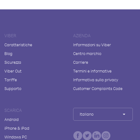
VIBER
AZIENDA
Caratteristiche
Informazioni su Viber
Blog
Centro marchio
Sicurezza
Carriere
Viber Out
Termini e informative
Tariffe
Informativa sulla privacy
Supporto
Customer Complaints Code
SCARICA
Italiano
Android
iPhone & iPad
Windows PC