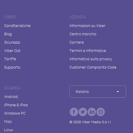
VIBER
AZIENDA
Caratteristiche
Informazioni su Viber
Blog
Centro marchio
Sicurezza
Carriere
Viber Out
Termini e informative
Tariffe
Informativa sulla privacy
Supporto
Customer Complaints Code
SCARICA
Italiano
Android
iPhone & iPad
Windows PC
Mac
©
2026
Viber Media S.à r.l.
Linux