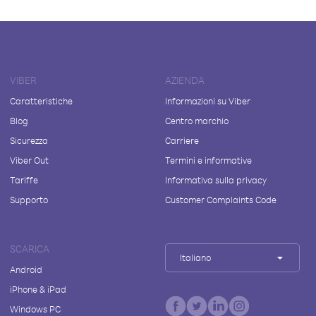
VIBER
AZIENDA
Caratteristiche
Informazioni su Viber
Blog
Centro marchio
Sicurezza
Carriere
Viber Out
Termini e informative
Tariffe
Informativa sulla privacy
Supporto
Customer Complaints Code
SCARICA
Italiano
Android
iPhone & iPad
Windows PC