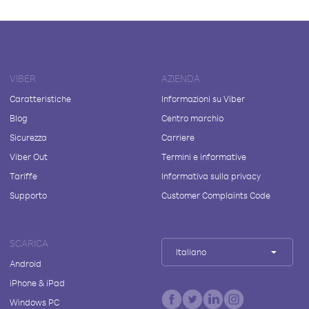
VIBER
AZIENDA
Caratteristiche
Informazioni su Viber
Blog
Centro marchio
Sicurezza
Carriere
Viber Out
Termini e informative
Tariffe
Informativa sulla privacy
Supporto
Customer Complaints Code
SCARICA
Italiano
Android
iPhone & iPad
Windows PC