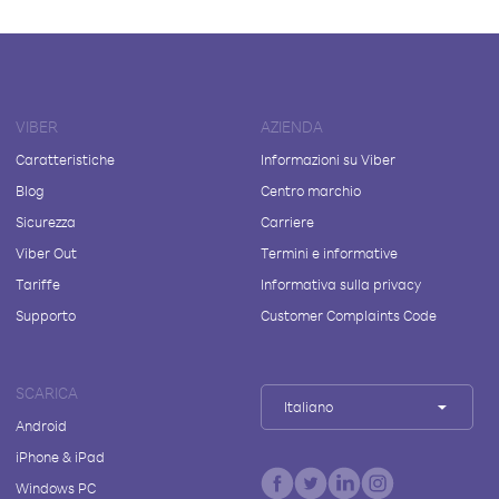
VIBER
AZIENDA
Caratteristiche
Informazioni su Viber
Blog
Centro marchio
Sicurezza
Carriere
Viber Out
Termini e informative
Tariffe
Informativa sulla privacy
Supporto
Customer Complaints Code
SCARICA
Italiano
Android
iPhone & iPad
Windows PC