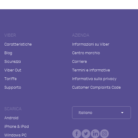
VIBER
AZIENDA
Caratteristiche
Informazioni su Viber
Blog
Centro marchio
Sicurezza
Carriere
Viber Out
Termini e informative
Tariffe
Informativa sulla privacy
Supporto
Customer Complaints Code
SCARICA
Italiano
Android
iPhone & iPad
Windows PC