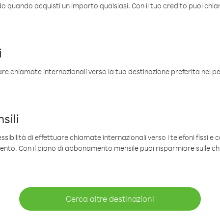
ldo quando acquisti un importo qualsiasi. Con il tuo credito puoi chia
i
are chiamate internazionali verso la tua destinazione preferita nel per
sili
sibilità di effettuare chiamate internazionali verso i telefoni fissi e c
mento. Con il piano di abbonamento mensile puoi risparmiare sulle c
Cerca altre destinazioni