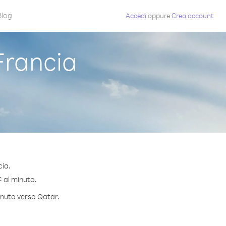
Blog
Accedi
oppure
Crea account
Francia
cia.
¢ al minuto.
minuto verso Qatar.