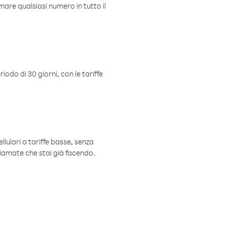
mare qualsiasi numero in tutto il
iodo di 30 giorni, con le tariffe
ellulari a tariffe basse, senza
hiamate che stai già facendo.