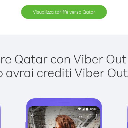
Visualizza tariffe verso Qatar
e Qatar con Viber Out è
avrai crediti Viber Out,