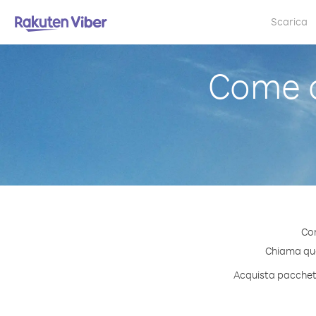
Scarica
Come c
Con
Chiama qual
Acquista pacchetti