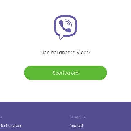
Non hai ancora Viber?
Scarica ora
DA
SCARICA
ioni su Viber
Android