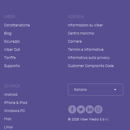
VIBER
AZIENDA
Caratteristiche
Informazioni su Viber
Blog
Centro marchio
Sicurezza
Carriere
Viber Out
Termini e informative
Tariffe
Informativa sulla privacy
Supporto
Customer Complaints Code
SCARICA
Italiano
Android
iPhone & iPad
Windows PC
Mac
©
2026
Viber Media S.à r.l.
Linux