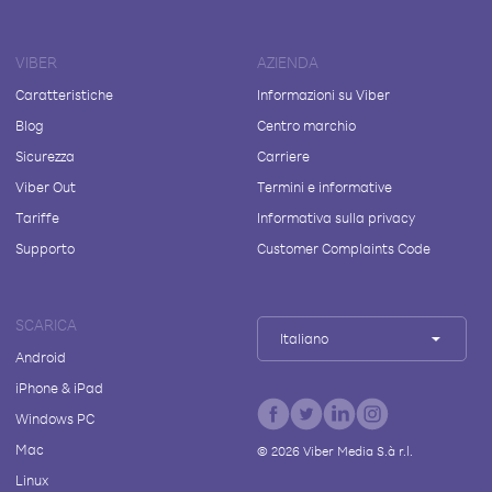
VIBER
AZIENDA
Caratteristiche
Informazioni su Viber
Blog
Centro marchio
Sicurezza
Carriere
Viber Out
Termini e informative
Tariffe
Informativa sulla privacy
Supporto
Customer Complaints Code
SCARICA
Italiano
Android
iPhone & iPad
Windows PC
Mac
©
2026
Viber Media S.à r.l.
Linux