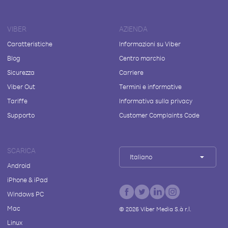
VIBER
AZIENDA
Caratteristiche
Informazioni su Viber
Blog
Centro marchio
Sicurezza
Carriere
Viber Out
Termini e informative
Tariffe
Informativa sulla privacy
Supporto
Customer Complaints Code
SCARICA
Italiano
Android
iPhone & iPad
Windows PC
Mac
©
2026
Viber Media S.à r.l.
Linux