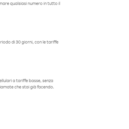
mare qualsiasi numero in tutto il
iodo di 30 giorni, con le tariffe
ellulari a tariffe basse, senza
hiamate che stai già facendo.