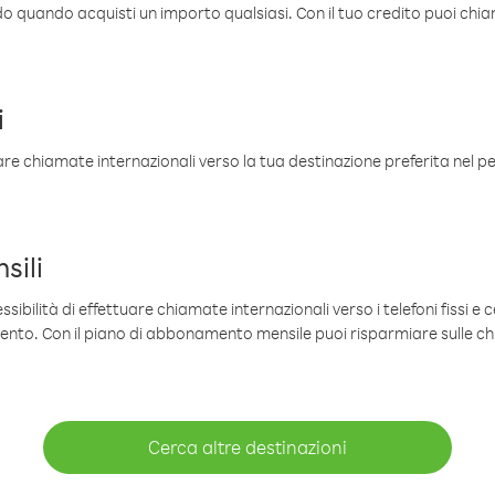
ldo quando acquisti un importo qualsiasi. Con il tuo credito puoi chia
i
are chiamate internazionali verso la tua destinazione preferita nel per
sili
sibilità di effettuare chiamate internazionali verso i telefoni fissi e c
mento. Con il piano di abbonamento mensile puoi risparmiare sulle c
Cerca altre destinazioni