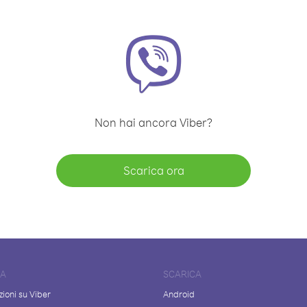
Non hai ancora Viber?
Scarica ora
DA
SCARICA
ioni su Viber
Android