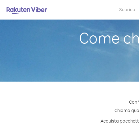
Scarica
Come ch
Con 
Chiama quals
Acquista pacchetti