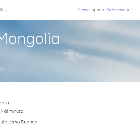
Blog
Accedi
oppure
Crea account
Mongolia
olia.
 ¢ al minuto.
inuto verso Ruanda.