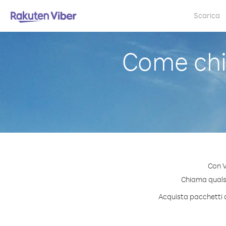
Scarica
Come chi
Con V
Chiama qualsia
Acquista pacchetti d