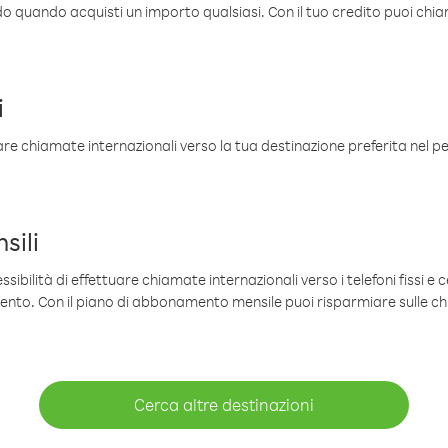
ldo quando acquisti un importo qualsiasi. Con il tuo credito puoi chia
i
are chiamate internazionali verso la tua destinazione preferita nel per
sili
sibilità di effettuare chiamate internazionali verso i telefoni fissi e c
mento. Con il piano di abbonamento mensile puoi risparmiare sulle c
Cerca altre destinazioni