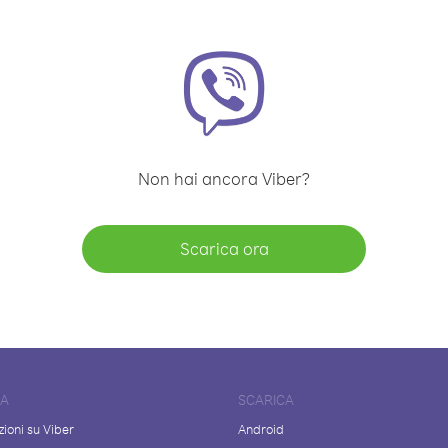
Non hai ancora Viber?
Scarica ora
DA
SCARICA
ioni su Viber
Android