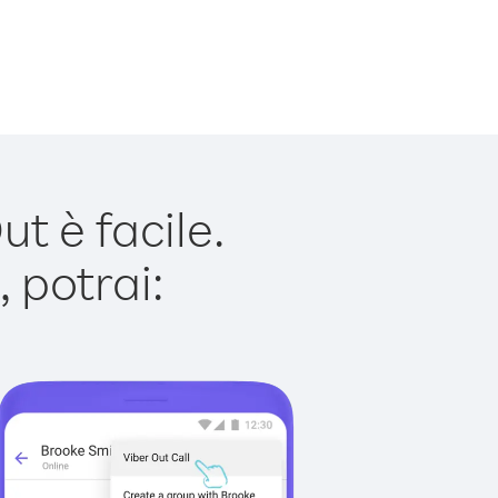
t è facile.
 potrai: