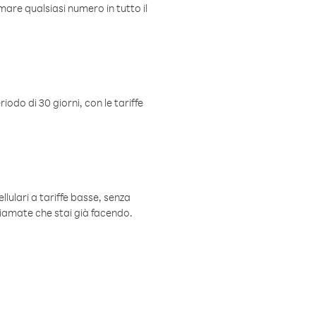
mare qualsiasi numero in tutto il
iodo di 30 giorni, con le tariffe
ellulari a tariffe basse, senza
hiamate che stai già facendo.