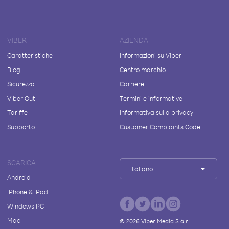
VIBER
AZIENDA
Caratteristiche
Informazioni su Viber
Blog
Centro marchio
Sicurezza
Carriere
Viber Out
Termini e informative
Tariffe
Informativa sulla privacy
Supporto
Customer Complaints Code
SCARICA
Italiano
Android
iPhone & iPad
Windows PC
Mac
©
2026
Viber Media S.à r.l.