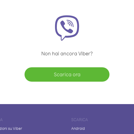
Non hai ancora Viber?
Scarica ora
DA
SCARICA
ioni su Viber
Android