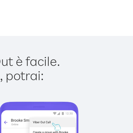
t è facile.
 potrai: