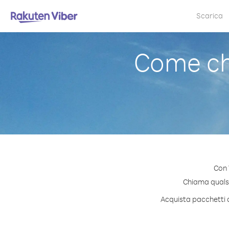
Scarica
Come ch
Con 
Chiama qualsia
Acquista pacchetti d