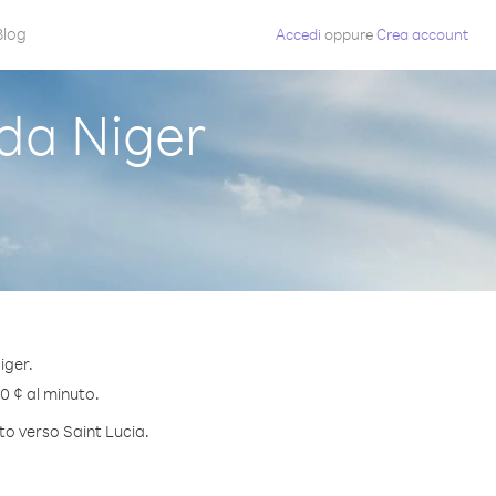
Blog
Accedi
oppure
Crea account
da Niger
iger.
.0 ¢ al minuto.
to verso Saint Lucia.