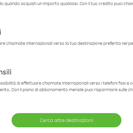
ldo quando acquisti un importo qualsiasi. Con il tuo credito puoi chia
i
are chiamate internazionali verso la tua destinazione preferita nel per
sili
sibilità di effettuare chiamate internazionali verso i telefoni fissi e c
mento. Con il piano di abbonamento mensile puoi risparmiare sulle c
Cerca altre destinazioni