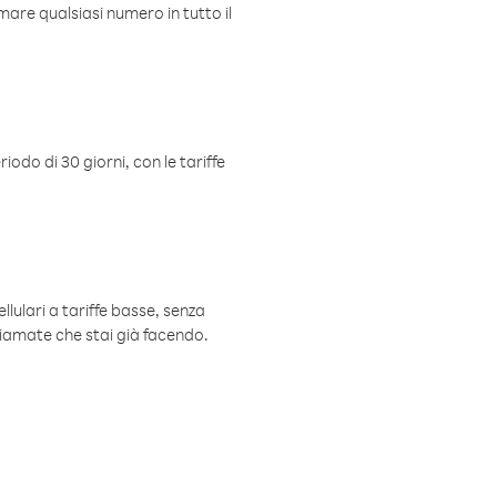
mare qualsiasi numero in tutto il
iodo di 30 giorni, con le tariffe
ellulari a tariffe basse, senza
hiamate che stai già facendo.