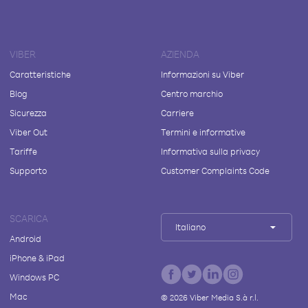
VIBER
AZIENDA
Caratteristiche
Informazioni su Viber
Blog
Centro marchio
Sicurezza
Carriere
Viber Out
Termini e informative
Tariffe
Informativa sulla privacy
Supporto
Customer Complaints Code
SCARICA
Italiano
Android
iPhone & iPad
Windows PC
Mac
©
2026
Viber Media S.à r.l.