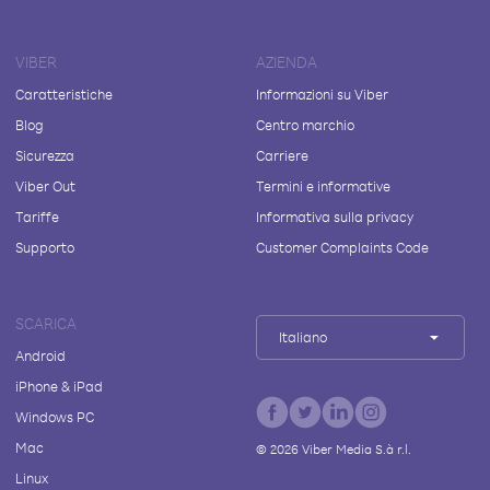
VIBER
AZIENDA
Caratteristiche
Informazioni su Viber
Blog
Centro marchio
Sicurezza
Carriere
Viber Out
Termini e informative
Tariffe
Informativa sulla privacy
Supporto
Customer Complaints Code
SCARICA
Italiano
Android
iPhone & iPad
Windows PC
Mac
©
2026
Viber Media S.à r.l.
Linux