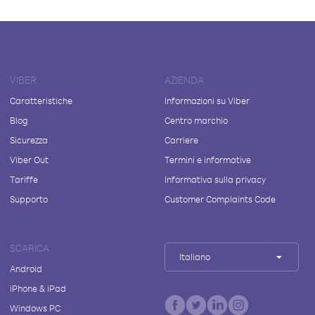
VIBER
AZIENDA
Caratteristiche
Informazioni su Viber
Blog
Centro marchio
Sicurezza
Carriere
Viber Out
Termini e informative
Tariffe
Informativa sulla privacy
Supporto
Customer Complaints Code
SCARICA
Italiano
Android
iPhone & iPad
Windows PC