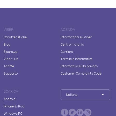
VIBER
AZIENDA
Caratteristiche
Informazioni su Viber
Blog
Centro marchio
Sicurezza
Carriere
Viber Out
Termini e informative
Tariffe
Informativa sulla privacy
Supporto
Customer Complaints Code
SCARICA
Italiano
Android
iPhone & iPad
Windows PC