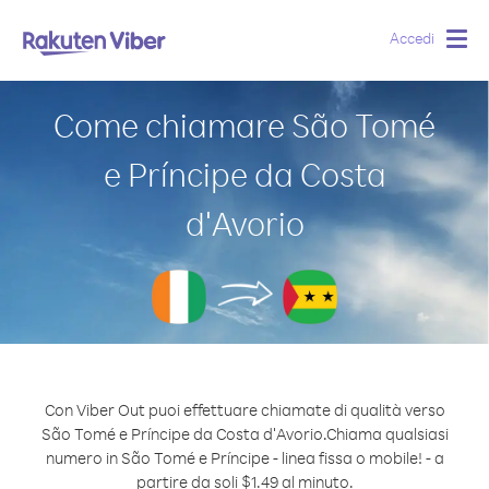
Accedi
Togg
navig
Come chiamare São Tomé
e Príncipe da Costa
d′Avorio
Con Viber Out puoi effettuare chiamate di qualità verso
São Tomé e Príncipe da Costa d′Avorio.
Chiama qualsiasi
numero in São Tomé e Príncipe - linea fissa o mobile! - a
partire da soli $1.49 al minuto.