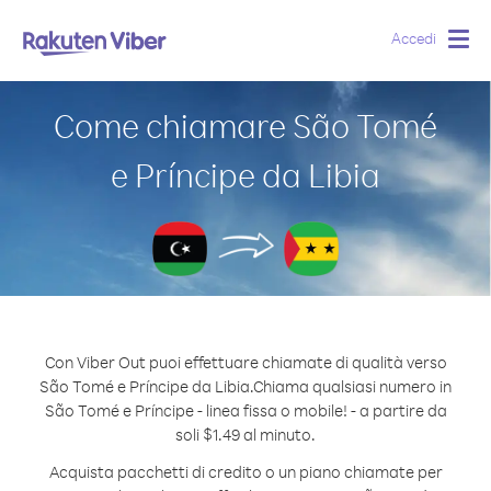
Accedi
Togg
navig
Come chiamare São Tomé
e Príncipe da Libia
Con Viber Out puoi effettuare chiamate di qualità verso
São Tomé e Príncipe da Libia.
Chiama qualsiasi numero in
São Tomé e Príncipe - linea fissa o mobile! - a partire da
soli $1.49 al minuto.
Acquista pacchetti di credito o un piano chiamate per