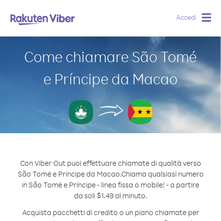
Accedi
Togg
navig
Come chiamare São Tomé
e Príncipe da Macao
Con Viber Out puoi effettuare chiamate di qualità verso
São Tomé e Príncipe da Macao.
Chiama qualsiasi numero
in São Tomé e Príncipe - linea fissa o mobile! - a partire
da soli $1.49 al minuto.
Acquista pacchetti di credito o un piano chiamate per