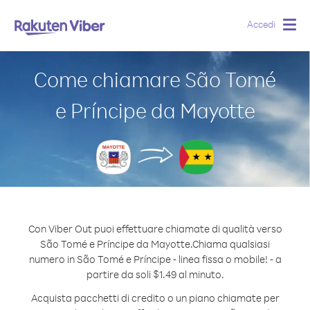
Accedi
Togg
navig
Come chiamare São Tomé
e Príncipe da Mayotte
Con Viber Out puoi effettuare chiamate di qualità verso
São Tomé e Príncipe da Mayotte.
Chiama qualsiasi
numero in São Tomé e Príncipe - linea fissa o mobile! - a
partire da soli $1.49 al minuto.
Acquista pacchetti di credito o un piano chiamate per