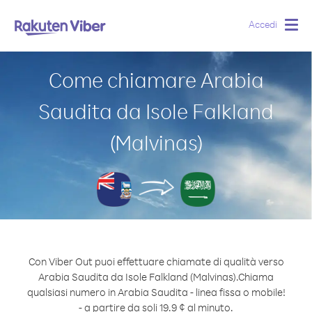
Accedi
Togg
navig
Come chiamare Arabia
Saudita da Isole Falkland
(Malvinas)
Con Viber Out puoi effettuare chiamate di qualità verso
Arabia Saudita da Isole Falkland (Malvinas).
Chiama
qualsiasi numero in Arabia Saudita - linea fissa o mobile!
- a partire da soli 19.9 ¢ al minuto.