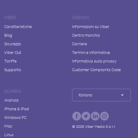
VIBER
AZIENDA
Caratteristiche
Informazioni su Viber
Blog
Centro marchio
Sicurezza
Carriere
Viber Out
Termini e informative
Tariffe
Informativa sulla privacy
Supporto
Customer Complaints Code
SCARICA
Italiano
Android
iPhone & iPad
Windows PC
Mac
©
2026
Viber Media S.à r.l.
Linux