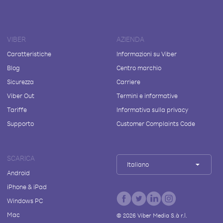
VIBER
AZIENDA
Caratteristiche
Informazioni su Viber
Blog
Centro marchio
Sicurezza
Carriere
Viber Out
Termini e informative
Tariffe
Informativa sulla privacy
Supporto
Customer Complaints Code
SCARICA
Italiano
Android
iPhone & iPad
Windows PC
Mac
©
2026
Viber Media S.à r.l.