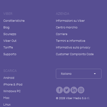
VIBER
AZIENDA
Caratteristiche
Informazioni su Viber
Blog
Centro marchio
Sicurezza
Carriere
Viber Out
Termini e informative
Tariffe
Informativa sulla privacy
Supporto
Customer Complaints Code
SCARICA
Italiano
Android
iPhone & iPad
Windows PC
Mac
©
2026
Viber Media S.à r.l.
Linux