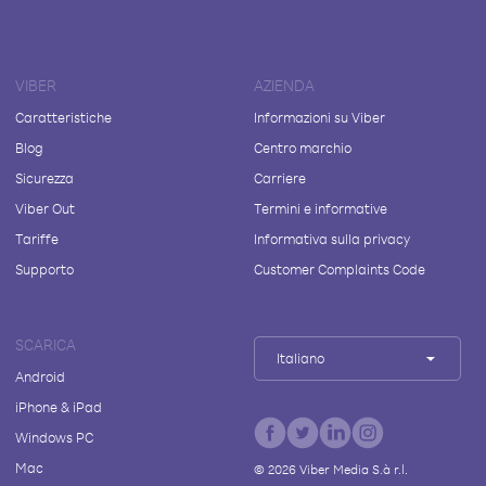
VIBER
AZIENDA
Caratteristiche
Informazioni su Viber
Blog
Centro marchio
Sicurezza
Carriere
Viber Out
Termini e informative
Tariffe
Informativa sulla privacy
Supporto
Customer Complaints Code
SCARICA
Italiano
Android
iPhone & iPad
Windows PC
Mac
©
2026
Viber Media S.à r.l.