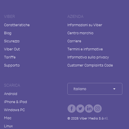
VIBER
AZIENDA
Caratteristiche
Informazioni su Viber
Blog
Centro marchio
Sicurezza
Carriere
Viber Out
Termini e informative
Tariffe
Informativa sulla privacy
Supporto
Customer Complaints Code
SCARICA
Italiano
Android
iPhone & iPad
Windows PC
Mac
©
2026
Viber Media S.à r.l.
Linux