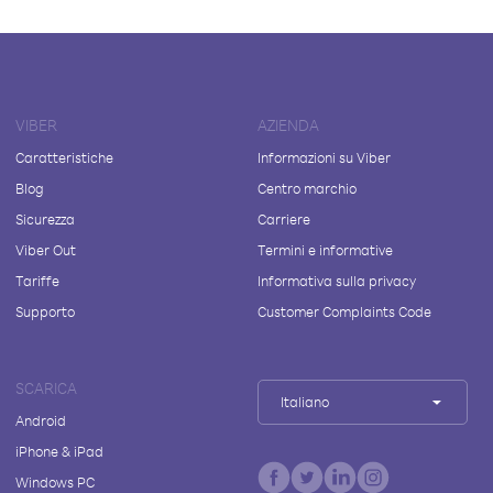
VIBER
AZIENDA
Caratteristiche
Informazioni su Viber
Blog
Centro marchio
Sicurezza
Carriere
Viber Out
Termini e informative
Tariffe
Informativa sulla privacy
Supporto
Customer Complaints Code
SCARICA
Italiano
Android
iPhone & iPad
Windows PC