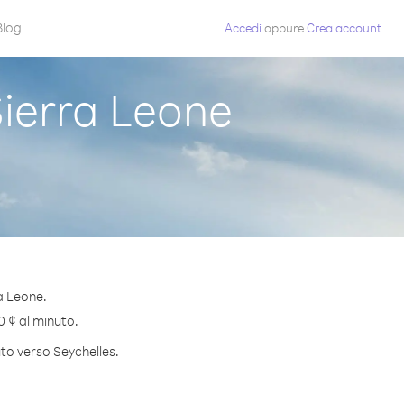
Blog
Accedi
oppure
Crea account
ierra Leone
a Leone.
0 ¢ al minuto.
uto verso Seychelles.