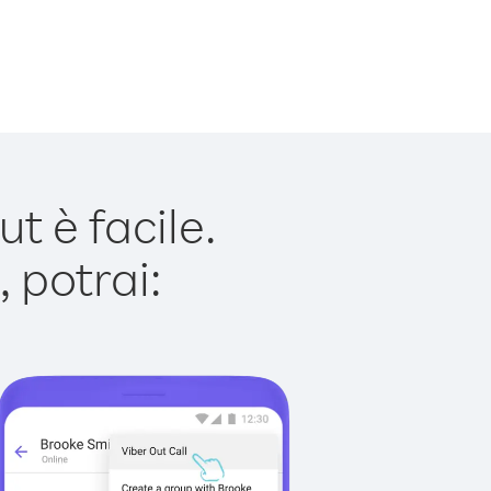
t è facile.
 potrai: