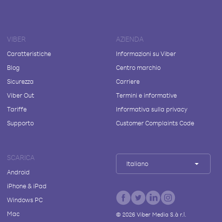
VIBER
AZIENDA
Caratteristiche
Informazioni su Viber
Blog
Centro marchio
Sicurezza
Carriere
Viber Out
Termini e informative
Tariffe
Informativa sulla privacy
Supporto
Customer Complaints Code
SCARICA
Italiano
Android
iPhone & iPad
Windows PC
Mac
©
2026
Viber Media S.à r.l.