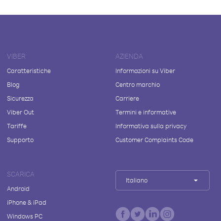
VIBER
AZIENDA
Caratteristiche
Informazioni su Viber
Blog
Centro marchio
Sicurezza
Carriere
Viber Out
Termini e informative
Tariffe
Informativa sulla privacy
Supporto
Customer Complaints Code
SCARICA
Italiano
Android
iPhone & iPad
Windows PC