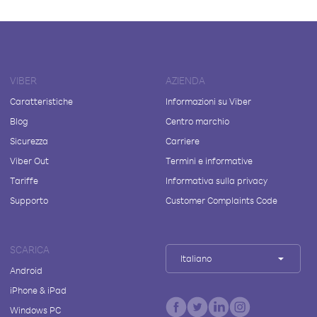
VIBER
AZIENDA
Caratteristiche
Informazioni su Viber
Blog
Centro marchio
Sicurezza
Carriere
Viber Out
Termini e informative
Tariffe
Informativa sulla privacy
Supporto
Customer Complaints Code
SCARICA
Italiano
Android
iPhone & iPad
Windows PC